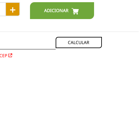
＋
CEP