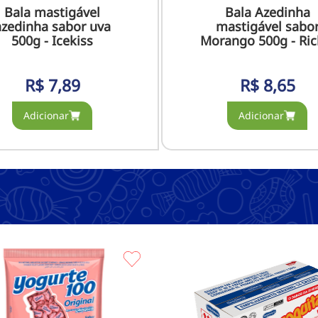
Bala mastigável
Bala Azedinha
azedinha sabor uva
mastigável sabo
500g - Icekiss
Morango 500g - Ric
R$
7,89
R$
8,65