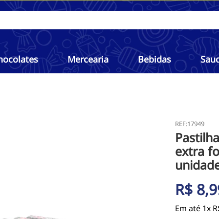
hocolates
Mercearia
Bebidas
Sau
:
17949
Pastilh
extra f
unidade
R$
8
,
9
Em até
1
x
R