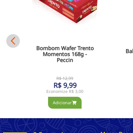
Bombom Wafer Trento
Ba
m
Momentos 168g -
Peccin
R$
12
,
99
R$
9
,
99
Economize
R$ 3,00