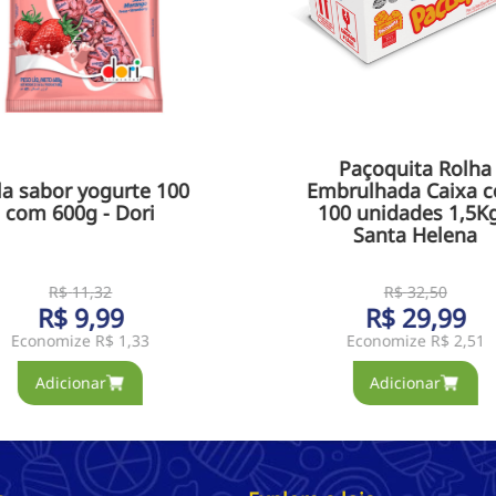
Paçoquita Rolha
la sabor yogurte 100
Embrulhada Caixa 
com 600g - Dori
100 unidades 1,5Kg
Santa Helena
R$
11
,
32
R$
32
,
50
R$
9
,
99
R$
29
,
99
Economize
R$ 1,33
Economize
R$ 2,51