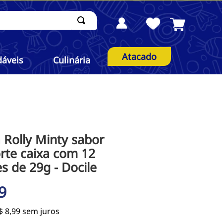
Atacado
dáveis
Culinária
a Rolly Minty sabor
orte caixa com 12
s de 29g - Docile
9
$
8
,
99
sem juros