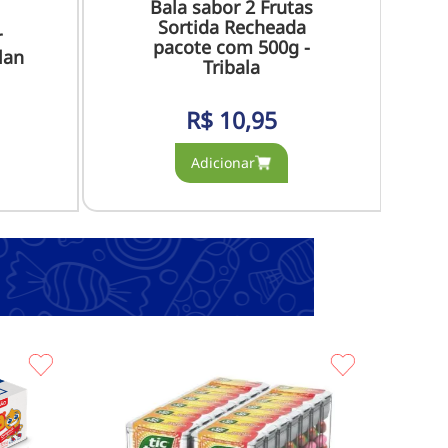
Bala sabor 2 Frutas
Sortida Recheada
r
pacote com 500g -
lan
Tribala
R$
10,95