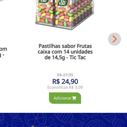
Pastilhas sabor Frutas
com
caixa com 14 unidades
 -
de 14,5g - Tic Tac
R$
27
,
99
R$
24
,
90
Economize
R$ 3,09