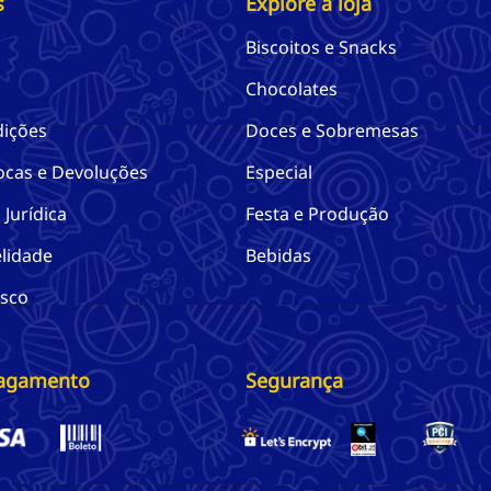
s
Explore a loja
Biscoitos e Snacks
Chocolates
dições
Doces e Sobremesas
rocas e Devoluções
Especial
Jurídica
Festa e Produção
lidade
Bebidas
osco
Pagamento
Segurança