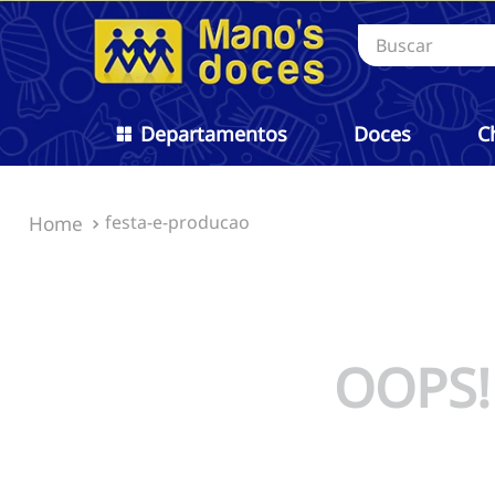
Buscar
Departamentos
Doces
C
festa-e-producao
OOPS!