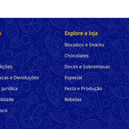
s
Explore a loja
Biscoitos e Snacks
Chocolates
dições
Doces e Sobremesas
rocas e Devoluções
Especial
Jurídica
Festa e Produção
lidade
Bebidas
osco