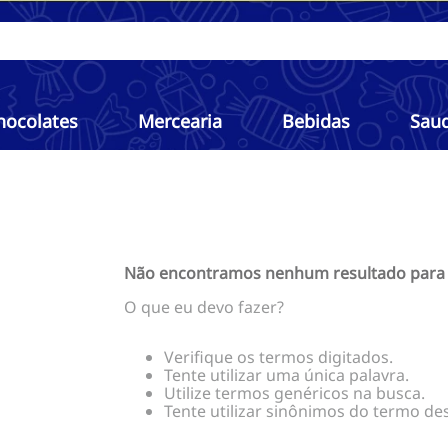
hocolates
Mercearia
Bebidas
Sau
Não encontramos nenhum resultado para 
O que eu devo fazer?
Verifique os termos digitados.
Tente utilizar uma única palavra.
Utilize termos genéricos na busca.
Tente utilizar sinônimos do termo de