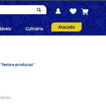
Atacado
dáveis
Culinária
"
festa-e-producao
"
sejado.