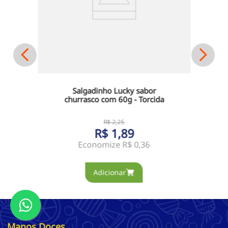
Salgadinho Lucky sabor
churrasco com 60g - Torcida
R$
2
,
25
R$
1
,
89
Economize
R$ 0,36
Manos Doces