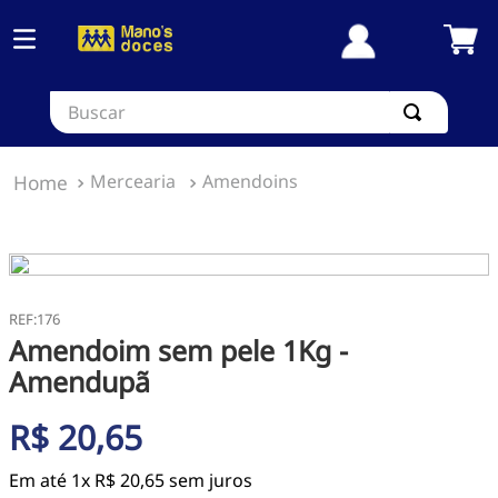
Buscar
Mercearia
Amendoins
:
176
Amendoim sem pele 1Kg -
Amendupã
R$
20
,
65
Em até
1
x
R$
20
,
65
sem juros