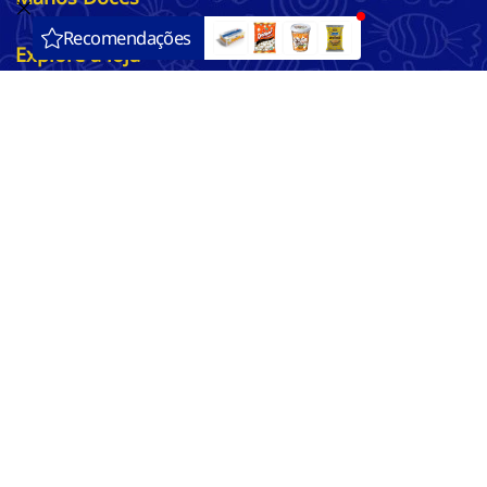
Explore a loja
Suporte
Formas de Pagamento
Segurança
Implantação