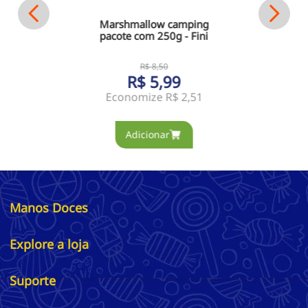
Marshmallow camping
pacote com 250g - Fini
R$
8
,
50
R$
5
,
99
Economize
R$ 2,51
Manos Doces
Explore a loja
Suporte