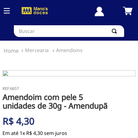
Buscar
Mercearia
Amendoins
:
6657
Amendoim com pele 5
unidades de 30g - Amendupã
R$
4
,
30
Em até
1
x
R$
4
,
30
sem juros