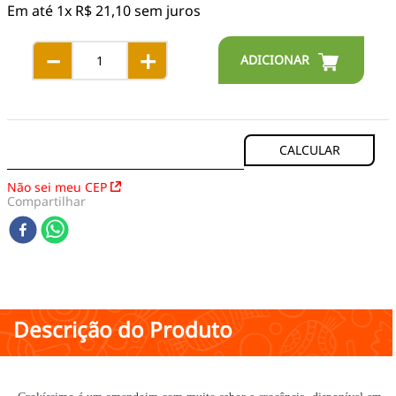
Em até
1
x
R$
21
,
10
sem juros
－
＋
Não sei meu CEP
Compartilhar
Descrição do Produto