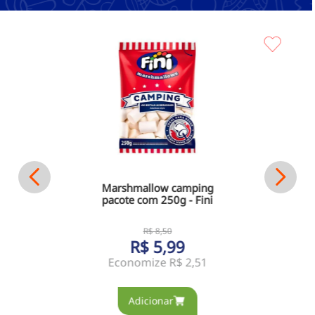
Marshmallow camping
pacote com 250g - Fini
R$
8
,
50
R$
5
,
99
Economize
R$ 2,51