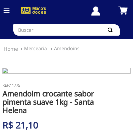
Buscar
Mercearia
Amendoins
:
11775
Amendoim crocante sabor
pimenta suave 1kg - Santa
Helena
R$
21
,
10