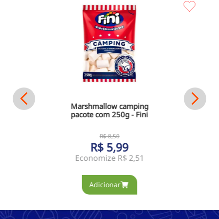
Marshmallow camping
pacote com 250g - Fini
R$
8
,
50
R$
5
,
99
Economize
R$ 2,51