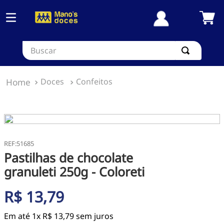
Buscar
Doces
Confeitos
:
51685
Pastilhas de chocolate
granuleti 250g - Coloreti
R$
13
,
79
Em até
1
x
R$
13
,
79
sem juros